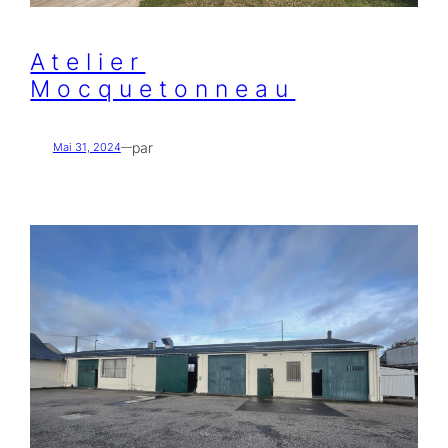
Atelier
Mocquetonneau
par
Mai 31, 2024
—